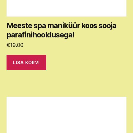
Meeste spa maniküür koos sooja
parafinihooldusega!
€
19.00
LISA KORVI