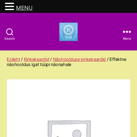
MENU
Search
Menu
Raadi
Ilusalong
Esileht
/
Kinkekaardid
/
Näohoolduse kinkekaardid
/ Effektne
näohooldus igat tüüpi näonahale