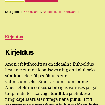
igat
tüüpi
näonahale
Kategooriad:
Kinkekaardid
,
Näohoolduse kinkekaardid
kogus
Kirjeldus
Kirjeldus
Anesi efektihoolitsus on ideaalne iluhooldus
hea enesetunde loomiseks ning end oluliseks
sündmuseks või peoõhtuks ette
valmistamiseks. Sinu kirkama jume nime!
Anesi efektihoolitsus sobib igas vanuses ja igat
tüüpi nahale – ka väga tundliku ja õhukese
ning kapillaarilaienditega naha puhul. Eriti