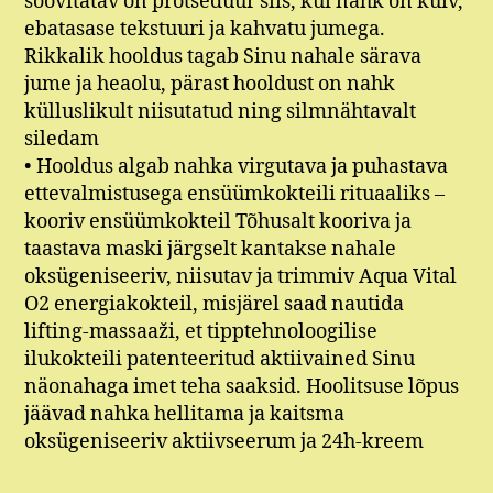
soovitatav on protseduur siis, kui nahk on kuiv,
ebatasase tekstuuri ja kahvatu jumega.
Rikkalik hooldus tagab Sinu nahale särava
jume ja heaolu, pärast hooldust on nahk
külluslikult niisutatud ning silmnähtavalt
siledam
• Hooldus algab nahka virgutava ja puhastava
ettevalmistusega ensüümkokteili rituaaliks –
kooriv ensüümkokteil Tõhusalt kooriva ja
taastava maski järgselt kantakse nahale
oksügeniseeriv, niisutav ja trimmiv Aqua Vital
O2 energiakokteil, misjärel saad nautida
lifting-massaaži, et tipptehnoloogilise
ilukokteili patenteeritud aktiivained Sinu
näonahaga imet teha saaksid. Hoolitsuse lõpus
jäävad nahka hellitama ja kaitsma
oksügeniseeriv aktiivseerum ja 24h-kreem