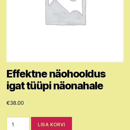
Effektne näohooldus
igat tüüpi näonahale
€
38.00
Effektne
LISA KORVI
näohooldus