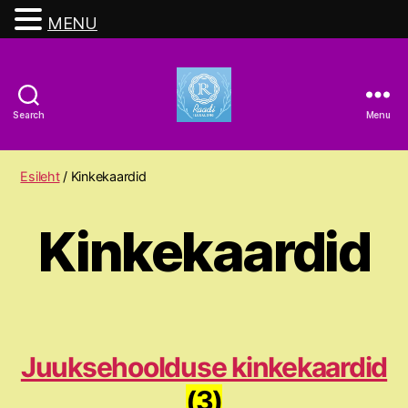
MENU
Search
Menu
Raadi
Ilusalong
Esileht
/ Kinkekaardid
Kinkekaardid
Juuksehoolduse kinkekaardid
(3)