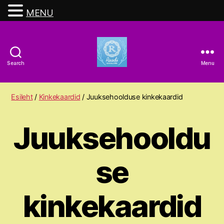
MENU
Search
Menu
Raadi
Ilusalong
Esileht
/
Kinkekaardid
/ Juuksehoolduse kinkekaardid
Juuksehooldu
se
kinkekaardid